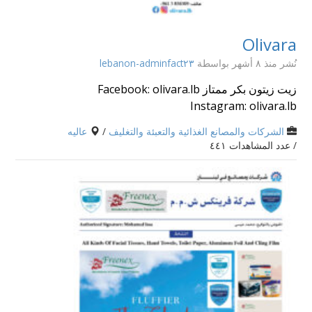
Olivara
نُشر منذ ٨ أشهر
بواسطة
lebanon-adminfact٢٣
زيت زيتون بكر ممتاز Facebook: olivara.lb
Instagram: olivara.lb
الشركات والمصانع الغذائية والتعبئة والتغليف
/
عاليه
/ عدد المشاهدات ٤٤١