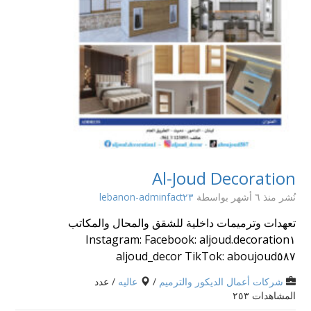
Al-Joud Decoration
نُشر منذ ٦ أشهر
بواسطة
lebanon-adminfact٢٣
تعهدات وترميمات داخلية للشقق والمحال والمكاتب
Facebook: aljoud.decoration١ Instagram:
aljoud_decor TikTok: aboujoud٥٨٧
شركات أعمال الديكور والترميم
/
عاليه
/ عدد
المشاهدات ٢٥٣