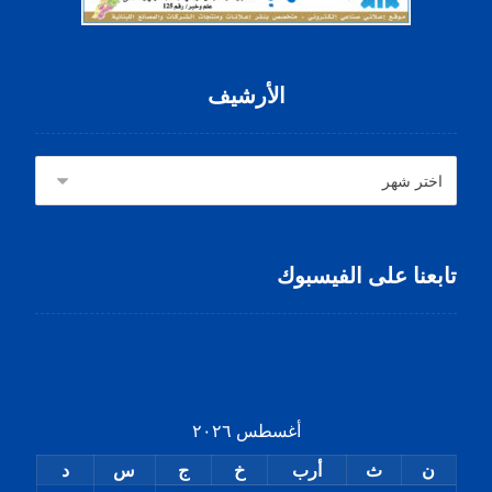
الأرشيف
تابعنا على الفيسبوك
أغسطس ٢٠٢٦
ن
ث
أرب
خ
ج
س
د