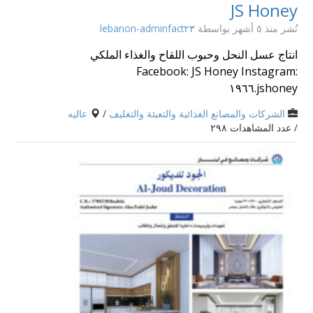
JS Honey
نُشر منذ ٥ أشهر
بواسطة
lebanon-adminfact٢٣
انتاج عسل النحل وحبوب اللقاح والغذاء الملكي
Facebook: JS Honey Instagram:
jshoney.١٩٦٦
الشركات والمصانع الغذائية والتعبئة والتغليف
/
عاليه
/ عدد المشاهدات ٢٩٨