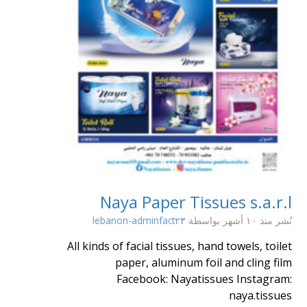
Naya Paper Tissues s.a.r.l
نُشر منذ ١٠ أشهر
بواسطة
lebanon-adminfact٢٣
All kinds of facial tissues, hand towels, toilet
paper, aluminum foil and cling film
Facebook: Nayatissues Instagram:
naya.tissues