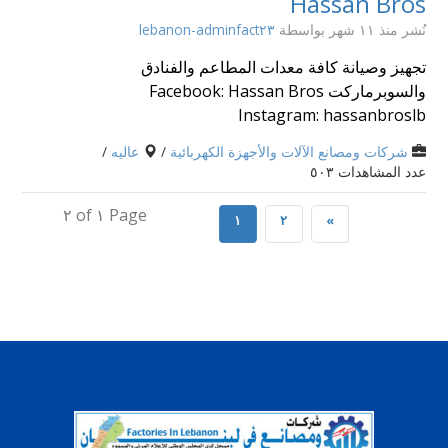
Hassan Bros
نُشر منذ ١١ شهر
بواسطة
lebanon-adminfact٢٣
تجهيز وصيانة كافة معدات المطاعم والفنادق
والسوبرماركت Facebook: Hassan Bros
Instagram: hassanbroslb
شركات ومصانع الآلات والأجهزة الكهربائية
/
عاليه
/
عدد المشاهدات ٥٠٣
Page ١ of ٢
١
٢
»