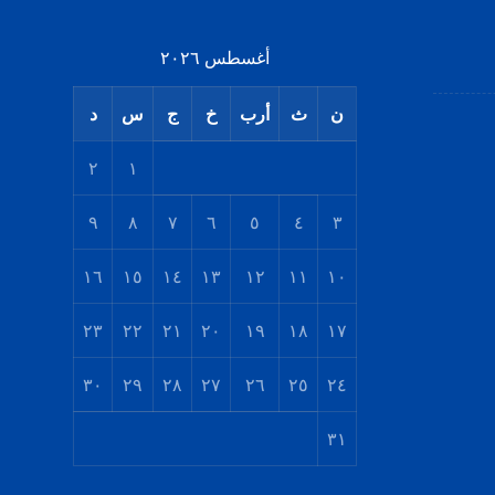
أغسطس ٢٠٢٦
ن
ث
أرب
خ
ج
س
د
٢
١
٩
٨
٧
٦
٥
٤
٣
١٦
١٥
١٤
١٣
١٢
١١
١٠
٢٣
٢٢
٢١
٢٠
١٩
١٨
١٧
٣٠
٢٩
٢٨
٢٧
٢٦
٢٥
٢٤
٣١