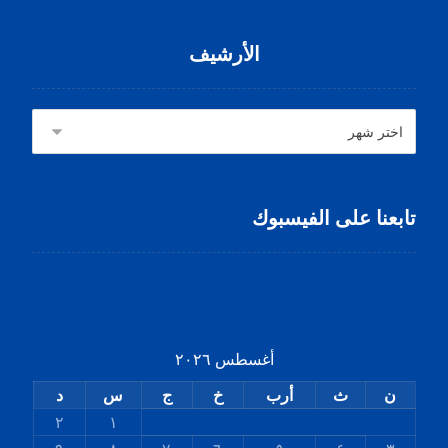
الأرشيف
تابعنا على الفيسبوك
أغسطس ٢٠٢٦
ن
ث
أرب
خ
ج
س
د
٢
١