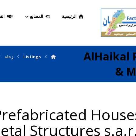
الرئيسية
المصانع
اتف
AlHaikal 
Listings
زحلة
& M
Prefabricated House
tal Structures s.a.r.