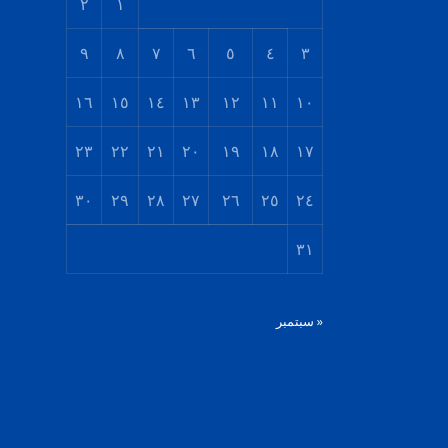
٢
١
٩
٨
٧
٦
٥
٤
٣
١٦
١٥
١٤
١٣
١٢
١١
١٠
٢٣
٢٢
٢١
٢٠
١٩
١٨
١٧
٣٠
٢٩
٢٨
٢٧
٢٦
٢٥
٢٤
٣١
« سبتمبر