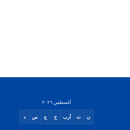
أغسطس ٢٠٢٦
ن
ث
أرب
خ
ج
س
د