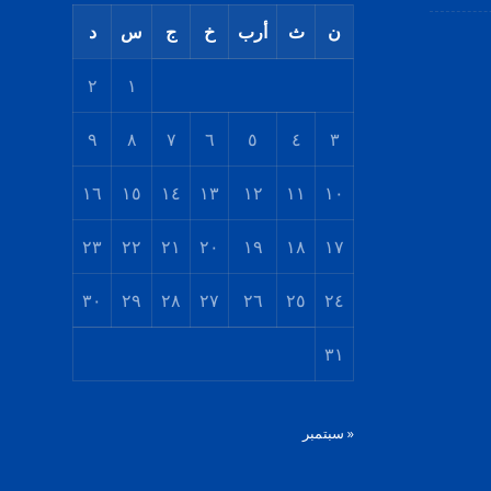
ن
ث
أرب
خ
ج
س
د
٢
١
٩
٨
٧
٦
٥
٤
٣
١٦
١٥
١٤
١٣
١٢
١١
١٠
٢٣
٢٢
٢١
٢٠
١٩
١٨
١٧
٣٠
٢٩
٢٨
٢٧
٢٦
٢٥
٢٤
٣١
« سبتمبر