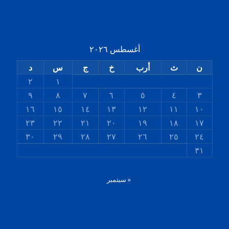
أغسطس ٢٠٢٦
ن
ث
أرب
خ
ج
س
د
٢
١
٩
٨
٧
٦
٥
٤
٣
١٦
١٥
١٤
١٣
١٢
١١
١٠
٢٣
٢٢
٢١
٢٠
١٩
١٨
١٧
٣٠
٢٩
٢٨
٢٧
٢٦
٢٥
٢٤
٣١
« سبتمبر