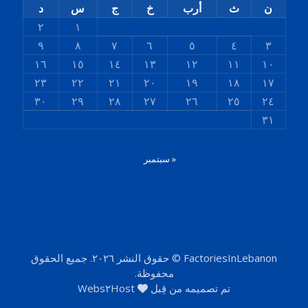
ن
ث
أرب
خ
ج
س
د
٢
١
٩
٨
٧
٦
٥
٤
٣
١٦
١٥
١٤
١٣
١٢
١١
١٠
٢٣
٢٢
٢١
٢٠
١٩
١٨
١٧
٣٠
٢٩
٢٨
٢٧
٢٦
٢٥
٢٤
٣١
« سبتمبر
FactoriesInLebanon © حقوق النشر ٢٠٢٦. جميع الحقوق
محفوظة.
تم تصميمه من قِبل
Webs٢Host